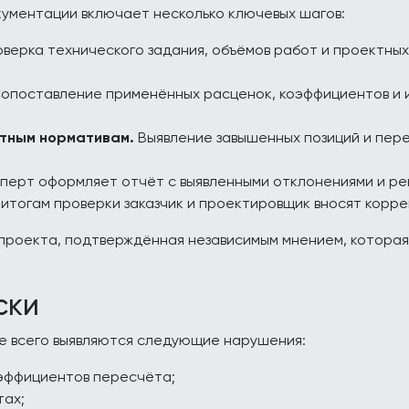
ументации включает несколько ключевых шагов:
верка технического задания, объёмов работ и проектных
опоставление применённых расценок, коэффициентов и 
ктным нормативам.
Выявление завышенных позиций и пер
перт оформляет отчёт с выявленными отклонениями и ре
итогам проверки заказчик и проектировщик вносят корр
 проекта, подтверждённая независимым мнением, которая
ски
е всего выявляются следующие нарушения:
эффициентов пересчёта;
тах;