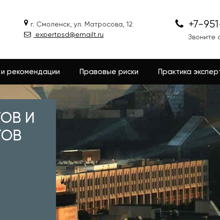
+7-95
г. Смоленск, ул. Матросова, 12
expertpsd@emailt.ru
Звоните с
 и рекомендации
Правовые риски
Практика экспер
ТОВ И
ТОВ