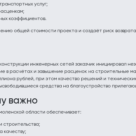
транспортных услуг;
расценкам;
ных коэффициентов.
шению общей стоимости проекта и создаёт риск возврата
конструкции инженерных сетей заказчик инициировал нез
ие в расчётах и завышение расценок на строительные м
ллиона рублей, при этом качество решений и технически
 высвободившиеся средства на благоустройство прилега
му важно
моленской области обеспечивает:
и строительства;
 качеству;