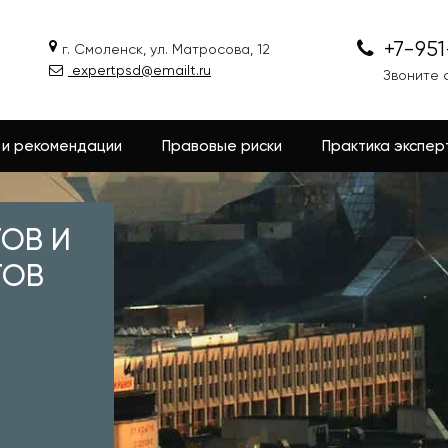
+7-95
г. Смоленск, ул. Матросова, 12
expertpsd@emailt.ru
Звоните с
 и рекомендации
Правовые риски
Практика экспер
ТОВ И
ТОВ