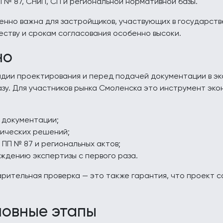
 № 87, СНиП, СП и региональной нормативной базы.
енно важна для застройщиков, участвующих в государст
еству и срокам согласования особенно высоки.
но
дии проектирования и перед подачей документации в эк
азу. Для участников рынка Смоленска это инструмент эк
 документации;
нических решений;
 ПП № 87 и региональных актов;
ждению экспертизы с первого раза.
арительная проверка — это также гарантия, что проект 
новные этапы