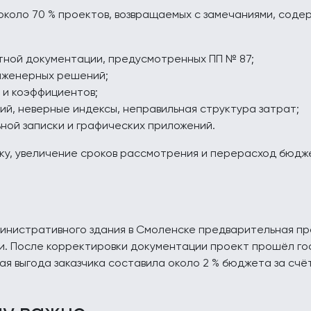
около 70 % проектов, возвращаемых с замечаниями, соде
тной документации, предусмотренных ПП № 87;
нженерных решений;
 и коэффициентов;
ий, неверные индексы, неправильная структура затрат;
ой записки и графических приложений.
тку, увеличение сроков рассмотрения и перерасход бюдж
инистративного здания в Смоленске предварительная пр
. После корректировки документации проект прошёл гос
ая выгода заказчика составила около 2 % бюджета за счё